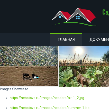
ГЛАВНАЯ
ДОКУМЕ
Images Showcase
https://nebotovo.ru/images/headers/air-1_2.jpg
https://nebotovo.ru/images/headers/summer-1.jpg