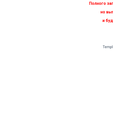
Полного зап
но вы
и бу
Templ