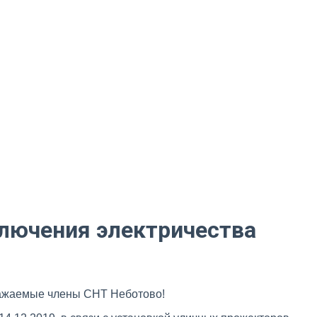
лючения электричества
ажаемые члены СНТ Неботово!