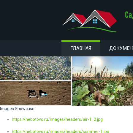
ГЛАВНАЯ
ДОКУМЕ
Images Showcase
https://nebotovo.ru/images/headers/air-1_2.jpg
https://nebotovo.ru/images/headers/summer-1.jpg