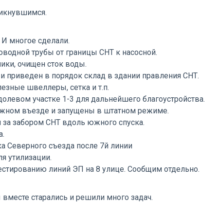
ликнувшимся.
И многое сделали.
оводной трубы от границы СНТ к насосной.
ики, очищен сток воды.
и приведен в порядок склад в здании правления СНТ.
езные швеллеры, сетка и т.п.
долевом участке 1-3 для дальнейшего благоустройства.
Южном въезде и запущены в штатном режиме.
и за забором СНТ вдоль южного спуска.
а.
ка Северного съезда после 7й линии
я утилизации.
 тестированию линий ЭП на 8 улице. Сообщим отдельно.
ы вместе старались и решили много задач.