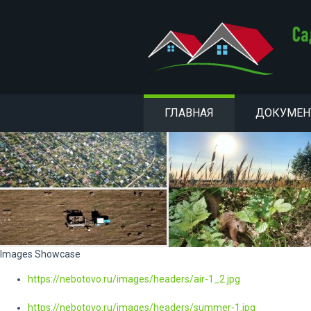
ГЛАВНАЯ
ДОКУМЕ
Images Showcase
https://nebotovo.ru/images/headers/air-1_2.jpg
https://nebotovo.ru/images/headers/summer-1.jpg