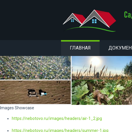
ГЛАВНАЯ
ДОКУМЕ
Images Showcase
https://nebotovo.ru/images/headers/air-1_2.jpg
https://nebotovo.ru/images/headers/summer-1.jpg