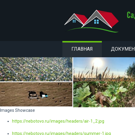
ГЛАВНАЯ
ДОКУМЕ
Images Showcase
https://nebotovo.ru/images/headers/air-1_2.jpg
https://nebotovo.ru/images/headers/summer-1.jpg