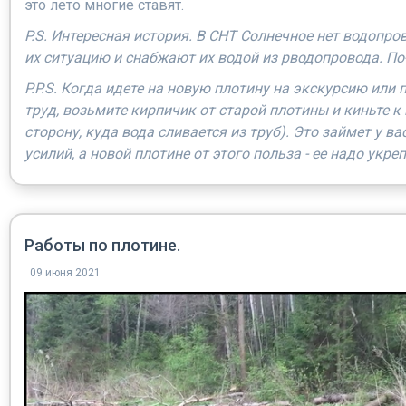
это лето многие ставят.
P.S. Интересная история. В СНТ Солнечное нет водопро
их ситуацию и снабжают их водой из pводопровода. По-
P.P.S. Когда идете на новую плотину на экскурсию или п
труд, возьмите кирпичик от старой плотины и киньте к
сторону, куда вода сливается из труб). Это займет у в
усилий, а новой плотине от этого польза - ее надо укре
Работы по плотине.
09 июня 2021