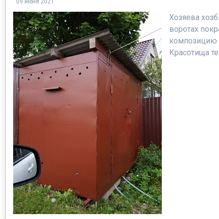
09 июня 2021
Хозяева хозб
воротах покр
композицию 
Красотища т