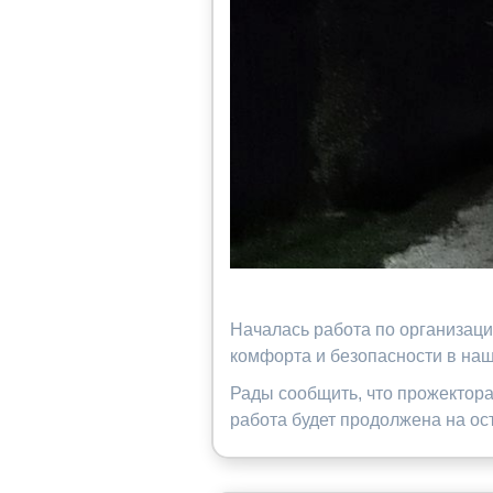
Началась работа по организац
комфорта и безопасности в на
Рады сообщить, что прожектора 
работа будет продолжена на ос