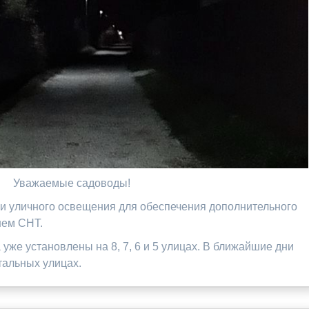
Уважаемые садоводы!
ии уличного освещения для обеспечения дополнительного
шем СНТ.
уже установлены на 8, 7, 6 и 5 улицах. В ближайшие дни
тальных улицах.