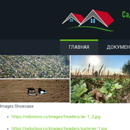
ГЛАВНАЯ
ДОКУМЕ
Images Showcase
https://nebotovo.ru/images/headers/air-1_2.jpg
https://nebotovo.ru/images/headers/summer-1.jpg