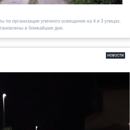
 по организации уличного освещения на 4 и 3 улицах.
становлены в ближайшие дни.
НОВОСТИ