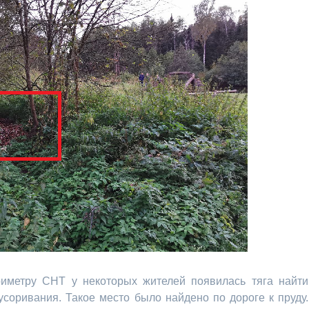
иметру СНТ у некоторых жителей появилась тяга найти
соривания. Такое место было найдено по дороге к пруду.