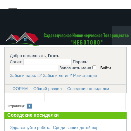
Добро пожаловать,
Гость
Логин:
Пароль:
Запомнить меня
Забыли пароль?
Забыли логин?
Регистрация
ФОРУМ
Общий раздел
Соседские посиделки
Страница:
1
Соседские посиделки
Здравствуйте ребята. Среди ваших детей вор.