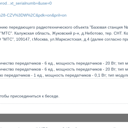
prod...xt_serialnumb=&use=0
29%28-CZV%3DW%2C&pdk=on&pril=on
нию передающего радиотехнического объекта "Базовая станция №
ТС". Калужская область, Жуковский р-н, д.Неботово, тер. СНТ. Коор
МТС", 109147, г.Москва, ул.Марксистская, д.4 (далее согласно п
оличество передатчиков - 6 ед., мощность передатчиков - 20 Вт; тип
оличество передатчиков - 6 ед., мощность передатчиков - 20 Вт; тип
о передатчиков - 1 ед., мощность передатчиков - 0,1 Вт; тип модул
чтобы присоединиться к беседе.