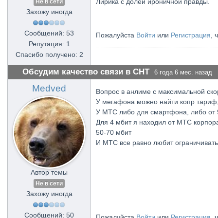
Лирика с долей ироничной правды.
Не в сети
Захожу иногда
Сообщений: 53
Пожалуйста
Войти
или
Регистрация
, 
Репутация: 1
Спасибо получено: 2
Обсудим качество связи в СНТ
6 года 6 мес. назад
Medved
Вопрос в анлиме с максимальной ско
У мегафона можно найти копр тариф, 
У МТС либо для смартфона, либо от 
Для 4 мбит я находил от МТС корпора
50-70 мбит
И МТС все равно любит ограничивать 
Автор темы
Не в сети
Захожу иногда
Сообщений: 50
Пожалуйста
Войти
или
Регистрация
, 