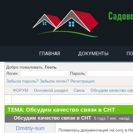
ГЛАВНАЯ
ДОКУМЕНТЫ
ПО
Добро пожаловать,
Гость
Логин:
Пароль:
Забыли пароль?
Забыли логин?
Регистрация
ФОРУМ
Основной раздел
Связь
Обсудим качество св
ТЕМА:
Обсудим качество связи в СНТ
Обсудим качество связи в СНТ
6 года 7 мес. назад
Dmitriy-sun
Появилась документация на соту в Н