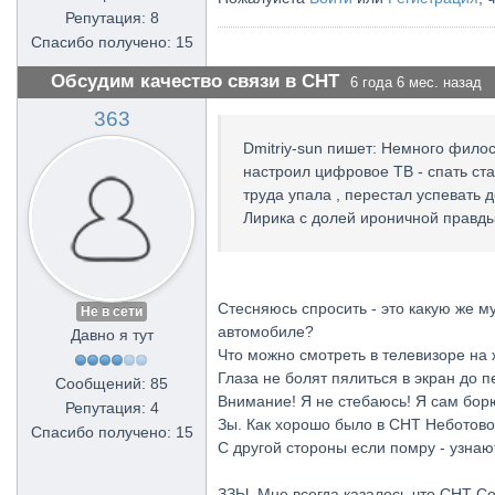
Репутация: 8
Спасибо получено: 15
Обсудим качество связи в СНТ
6 года 6 мес. назад
363
Dmitriy-sun пишет: Немного филос
настроил цифровое ТВ - спать стал
труда упала , перестал успевать 
Лирика с долей ироничной правды
Стесняюсь спросить - это какую же м
Не в сети
автомобиле?
Давно я тут
Что можно смотреть в телевизоре на ж
Глаза не болят пялиться в экран до 
Сообщений: 85
Внимание! Я не стебаюсь! Я сам бор
Репутация: 4
Зы. Как хорошо было в СНТ Неботово,
Спасибо получено: 15
С другой стороны если помру - узнаю
ЗЗЫ. Мне всегда казалось что СНТ Сол