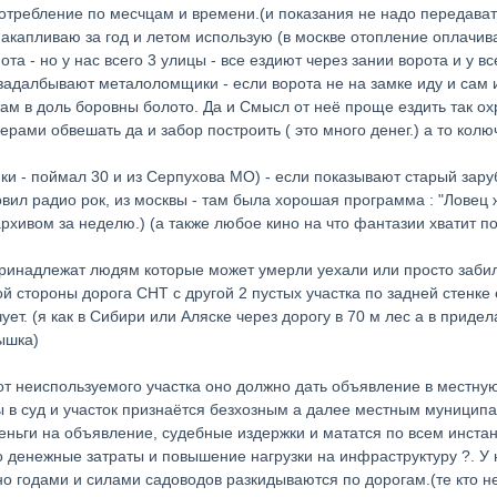
отребление по месчцам и времени.(и показания не надо передавать 
акапливаю за год и летом использую (в москве отопление оплачива
та - но у нас всего 3 улицы - все ездиют через зании ворота и у в
как задалбывают металоломщики - если ворота не на замке иду и сам
ам в доль боровны болото. Да и Смысл от неё проще ездить так охр
мерами обвешать да и забор построить ( это много денег.) а то колю
ки - поймал 30 и из Серпухова МО) - если показывают старый зару
овил радио рок, из москвы - там была хорошая программа : "Ловец
рхивом за неделю.) (а также любое кино на что фантазии хватит по
 принадлежат людям которые может умерли уехали или просто заби
ной стороны дорога СНТ с другой 2 пустых участка по задней стенке
ует. (я как в Сибири или Аляске через дорогу в 70 м лес а в прид
ышка)
от неиспользуемого участка оно должно дать объявление в местную 
ы в суд и участок признаётся безхозным а далее местным муниципа
еньги на объявление, судебные издержки и мататся по всем инста
 денежные затраты и повышение нагрузки на инфраструктуру ?. У 
 годами и силами садоводов разкидываются по дорогам.(те кто не 