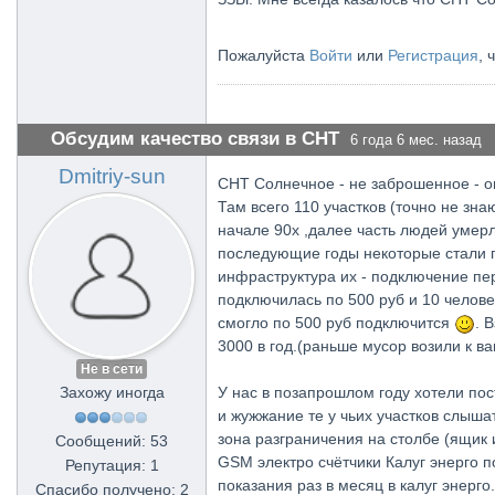
Пожалуйста
Войти
или
Регистрация
, 
Обсудим качество связи в СНТ
6 года 6 мес. назад
Dmitriy-sun
СНТ Солнечное - не заброшенное - о
Там всего 110 участков (точно не зн
начале 90х ,далее часть людей умерл
последующие годы некоторые стали пр
инфраструктура их - подключение перв
подключилась по 500 руб и 10 челове
смогло по 500 руб подключится
. 
3000 в год.(раньше мусор возили к ва
Не в сети
Захожу иногда
У нас в позапрошлом году хотели пос
и жужжание те у чьих участков слышат
зона разграничения на столбе (ящик 
Сообщений: 53
GSM электро счётчики Калуг энерго п
Репутация: 1
показания раз в месяц в калуг энерго
Спасибо получено: 2