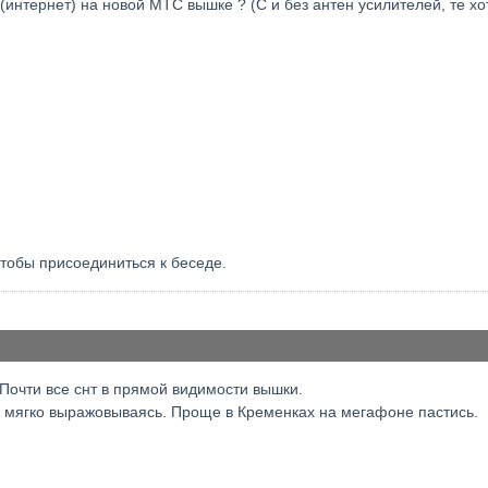
 (интернет) на новой МТС вышке ? (С и без антен усилителей, те х
чтобы присоединиться к беседе.
Почти все снт в прямой видимости вышки.
 мягко выражовываясь. Проще в Кременках на мегафоне пастись.