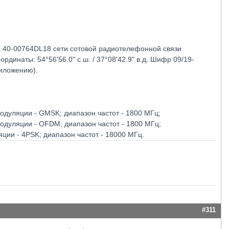
 40-00764DL18 сети сотовой радиотелефонной связи
динаты: 54°56'56.0" с.ш. / 37°08'42.9" в.д. Шифр 09/19-
риложению).
 модуляции - GMSK; диапазон частот - 1800 МГц;
 модуляции - OFDM; диапазон частот - 1800 МГц;
яции - 4PSK; диапазон частот - 18000 МГц.
#311