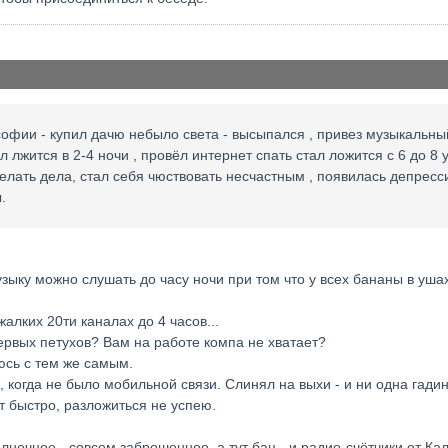
офии - купил дачю небыло света - высыпался , привез музыкальный 
 лжится в 2-4 ночи , провёл интернет спать стал ложится с 6 до 8 
делать дела, стал себя чюствовать несчастным , появилась депресс
.
узыку можно слушать до часу ночи при том что у всех бананы в уш
алких 20ти каналах до 4 часов...
первых петухов? Вам на работе компа не хватает?
юсь с тем же самым.
 когда не было мобильной связи. Слинял на выхи - и ни одна гадина
т быстро, разложиться не успею.
нечное - совсем заброшенное, а тут бац - и радио-счётчики от Калу