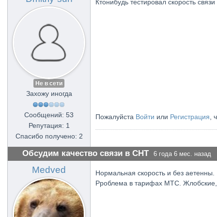
Ктонибудь тестировал скорость связи
Не в сети
Захожу иногда
Сообщений: 53
Пожалуйста
Войти
или
Регистрация
, 
Репутация: 1
Спасибо получено: 2
Обсудим качество связи в СНТ
6 года 6 мес. назад
Medved
Нормальная скорость и без аетенны. 
Рроблема в тарифах МТС. Жлобские,