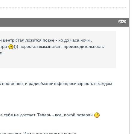
#320
центр стал ложится позже - но до часа ночи ,
утра
))) перестал высыпатся , производительность
ия.
ах постоянно, и радио/магнитофон/ресивер есть в каждом
 тебя не достает. Теперь - всё, покой потерян
га-энерго. Или я что-то сильно путаю...