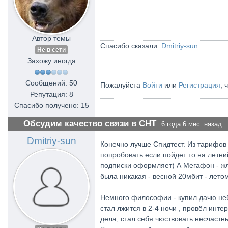
Автор темы
Спасибо сказали:
Dmitriy-sun
Не в сети
Захожу иногда
Сообщений: 50
Пожалуйста
Войти
или
Регистрация
, 
Репутация: 8
Спасибо получено: 15
Обсудим качество связи в СНТ
6 года 6 мес. назад
Dmitriy-sun
Конечно лучше Спидтест. Из тарифов 
попробовать если пойдет то на летни
подписки оформляет) А Мегафон - жло
была никакая - весной 20мбит - летом
Немного философии - купил дачю небы
стал лжится в 2-4 ночи , провёл инте
дела, стал себя чюствовать несчастн