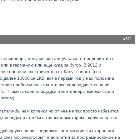
#321
м пенсионеры получившие эти участки от предприятия в
 или в германию или ещё куда за бугор. В 2012 и
ее провели электричество от Калуг энерго. (вся
о далее 10000 за 1КВ, вот в первый год у нас половина
тствия приблизилась к вам и всё садоводчество наше
е СНТ иметь свои площадки и контейнеры взносы стали
 летом).
латили-бы нам копейки но от неё не так просто избавится
ту,проводка и столбы с трансформатором - калуг энерго а
и дублируют наши - нодолжны автоматически отправлять
 за счёт мосэнергосбыт, я доплатил за програмирование на