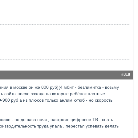
#318
ия в москве он же 800 руб)(4 мбит - безлимитка - возьму
ть сайты после захода на которые ребёнок платные
-900 руб а из плюсов только анлим ютюб - но скорость
зже - но до часа ночи , настроил цифровое ТВ - спать
роизводительность труда упала , перестал успевать делать