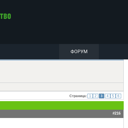
ФОРУМ
Страница:
1
2
3
4
5
6
#216