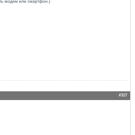
оть модем или смартфон.)
#317