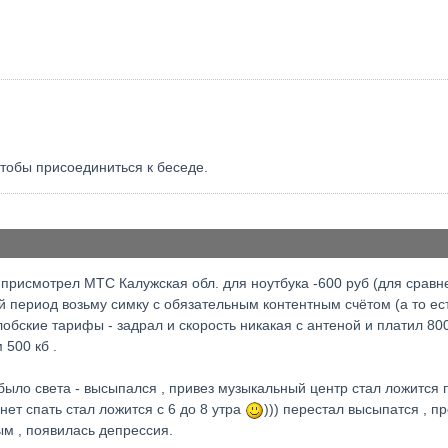
чтобы присоединиться к беседе.
присмотрел МТС Калужская обл. для ноутбука -600 руб (для сравнен
й период возьму симку с обязательным контентным счётом (а то ес
бские тарифы - задрал и скорость никакая с антеной и платил 800
 500 кб .
ло света - высыпался , привез музыкальный центр стал ложится по
рнет спать стал ложится с 6 до 8 утра
))) перестал высыпатся , п
ым , появилась депрессия.