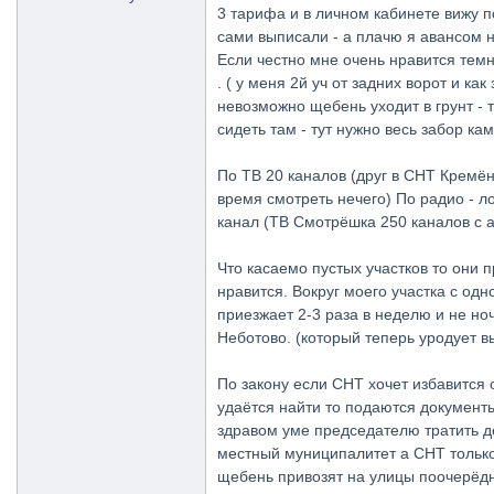
3 тарифа и в личном кабинете вижу п
сами выписали - а плачю я авансом н
Если честно мне очень нравится темно
. ( у меня 2й уч от задних ворот и 
невозможно щебень уходит в грунт - т
сидеть там - тут нужно весь забор ка
По ТВ 20 каналов (друг в СНТ Кремён
время смотреть нечего) По радио - л
канал (ТВ Смотрёшка 250 каналов с а
Что касаемо пустых участков то они
нравится. Вокруг моего участка с од
приезжает 2-3 раза в неделю и не ноч
Неботово. (который теперь уродует в
По закону если СНТ хочет избавится 
удаётся найти то подаются документ
здравом уме председателю тратить д
местный муниципалитет а СНТ только
щебень привозят на улицы поочерёдно