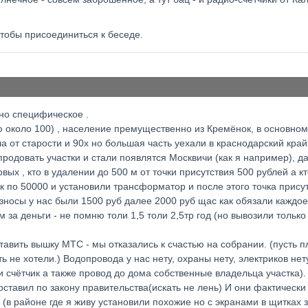
чтобы присоединиться к беседе.
но специфическое .
аю около 100) , население премущественно из Кремёнок, в основно
а от старости и 90х но большая часть уехали в краснодарский край
одовать участки и стали появлятся Москвичи (как я например), дал
ых , кто в удалении до 500 м от точки присутствия 500 рублей а кт
к по 50000 и установили трансформатор и после этого точка прису
Взносы у нас были 1500 руб далее 2000 руб щас как обязали каждо
м за деньги - не помню толи 1,5 толи 2,5тр год (но вывозили только
тавить вышку МТС - мы отказались к счастью на собрании. (пусть п
ь не хотели.) Водопровода у нас нету, охраны нету, электриков не
и счётчик а также провод до дома собственные владельца участка).
оставил по закону правительства(искать не лень) И они фактическ
. (в районе где я живу установили похожие но с экранами в щитках