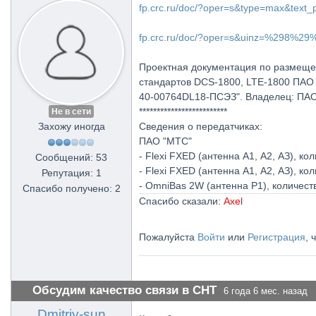
fp.crc.ru/doc/?oper=s&type=max&text_
fp.crc.ru/doc/?oper=s&uinz=%298%
Проектная документация по размеще
стандартов DCS-1800, LTE-1800 ПАО "М
40-00764DL18-ПСЭЗ". Владелец: ПАО "
*************************
Не в сети
Захожу иногда
Сведения о передатчиках:
ПАО "МТС"
- Flexi FXED (антенна A1, А2, АЗ), к
Сообщений: 53
- Flexi FXED (антенна A1, А2, АЗ), к
Репутация: 1
- OmniBas 2W (антенна Р1), количеств
Спасибо получено: 2
Спасибо сказали:
Axel
Пожалуйста
Войти
или
Регистрация
, 
Обсудим качество связи в СНТ
6 года 6 мес. назад
Dmitriy-sun