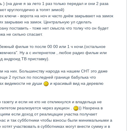
) (на даче я за лето 1 раз только передал и они 2 раза
ют круглогодично а топят зимой)
сех ключи - ворота на ноч и часто днём закрывают на замок
 их закрываю на замок. Центральную ул сделать
ану поставить - тоже нет смысла что толку что он будет
чка не сильно спасает.
бежный фильм то после 00 00 или 1 ч ночи.(остальное
 жемчюга". Ну а с интернетом , любое радио фильм или
д андроид ТВ приставку).
ли на них. Большинству народа на нашем СНТ это даже
 еще 2 пустых по последней границе бабулька что
елах видимости не души
и красивый вид на деревлю
газету и если не кто не откликнулся и владельца не
литетом реализуется через аукцион .
)) Нахрена в
нциям если доход от реалицации участка получает
нас и так субботники чтобы взносы были минимальными а
хотят участвовать в субботниках могут внести сумму и в