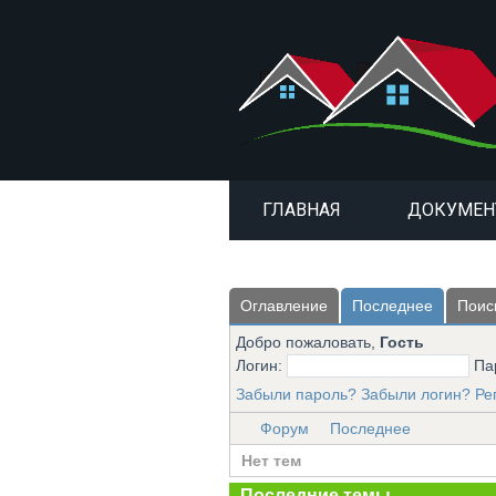
ГЛАВНАЯ
ДОКУМЕ
Оглавление
Последнее
Поис
Добро пожаловать,
Гость
Логин:
Па
Забыли пароль?
Забыли логин?
Ре
Форум
Последнее
Нет тем
Последние темы