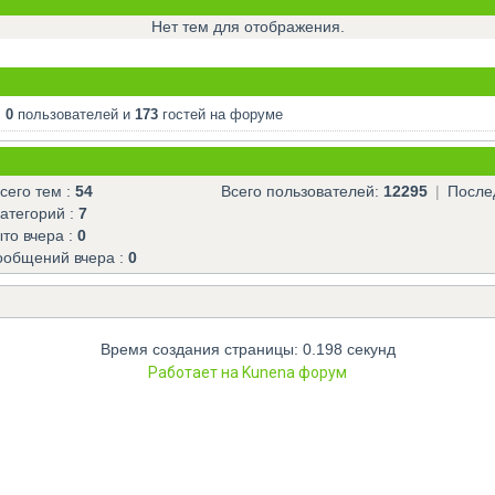
Нет тем для отображения.
:
0
пользователей и
173
гостей на форуме
сего тем :
54
Всего пользователей:
12295
|
Послед
атегорий :
7
то вчера :
0
общений вчера :
0
Время создания страницы: 0.198 секунд
Работает на
Kunena форум