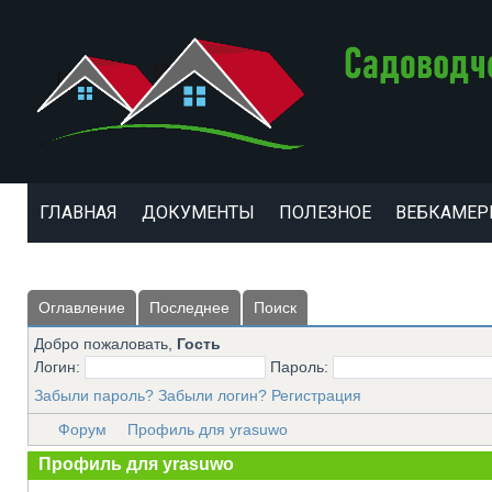
ГЛАВНАЯ
ДОКУМЕНТЫ
ПОЛЕЗНОЕ
ВЕБКАМЕ
Оглавление
Последнее
Поиск
Добро пожаловать,
Гость
Логин:
Пароль:
Забыли пароль?
Забыли логин?
Регистрация
Форум
Профиль для yrasuwo
Профиль для yrasuwo